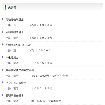
免許等
宅地建物取引士
小路 茂 （石川）１３９６号
宅地建物取引士
小路 龍昭 （石川）５９９３号
不動産ｺﾝｻﾙﾃｨﾝｸﾞﾏｽﾀｰ
小路 茂 （7）１５５６６号
一級建築士
小路 龍昭 ３５６５９９号
既存住宅状況調査技術者
小路 龍昭 01-17-00900号 Mﾃﾞｻﾞｲﾝ計画
マンション管理士
小路 龍昭 １０５０１８５号
管理業務主任者
小路 龍昭 01―4447号 登録準備中