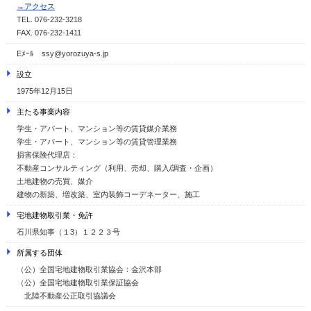
→アクセス
TEL. 076-232-3218
FAX. 076-232-1411
Eﾒｰﾙ ssy@yorozuya-s.jp
設立
1975年12月15日
主たる事業内容
学生・アパート、マンション等の賃貸媒介業務
学生・アパート、マンション等の賃貸管理業務
損害保険代理店：
不動産コンサルティング（利用、売却、購入/調査・企画）
土地建物の売買、媒介
建物の新築、増改築、室内装飾コーデネーター、施工
宅地建物取引業・免許
石川県知事（１3）１２２３号
所属する団体
（公）全国宅地建物取引業協会：金沢本部
（公）全国宅地建物取引業保証協会
北陸不動産公正取引協議会