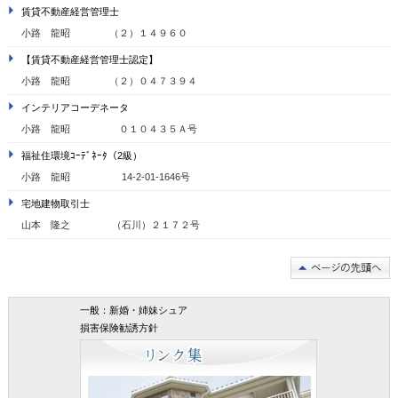
賃貸不動産経営管理士
小路 龍昭 （２）１４９６０
【賃貸不動産経営管理士認定】
小路 龍昭 （２）０４７３９４
インテリアコーデネータ
小路 龍昭 ０１０４３５Ａ号
福祉住環境ｺｰﾃﾞﾈｰﾀ（2級）
小路 龍昭 14-2-01-1646号
宅地建物取引士
山本 隆之 （石川）２１７２号
一般：新婚・姉妹シュア
損害保険勧誘方針