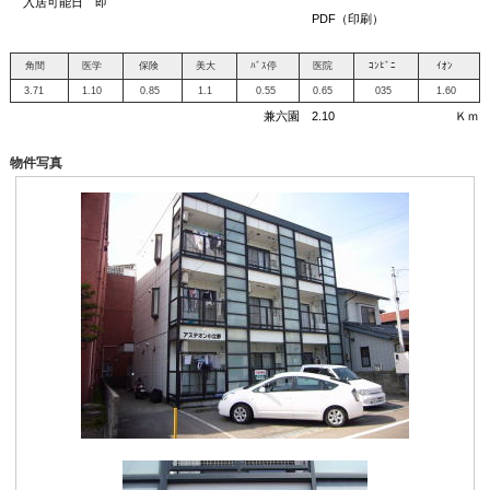
入居可能日 即
PDF（印刷）
角間
医学
保険
美大
ﾊﾞｽ停
医院
ｺﾝﾋﾞﾆ
ｲｵﾝ
3.71
1.10
0.85
1.1
0.55
0.65
035
1.60
兼六園 2.10 Ｋｍ
物件写真