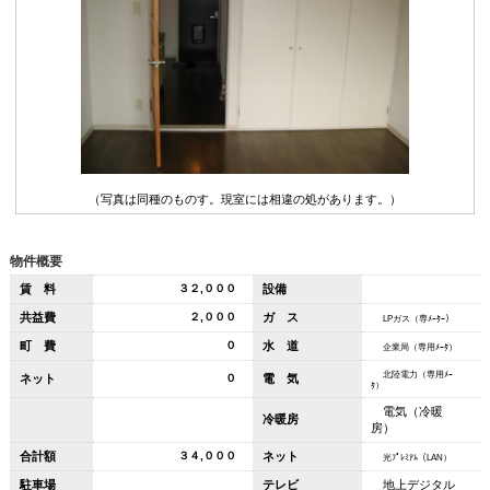
（写真は同種のものす。現室には相違の処があります。）
物件概要
賃 料
３２,０００
設備
共益費
２,０００
ガ ス
LPガス（専ﾒｰﾀｰ）
町 費
０
水 道
企業局（専用ﾒｰﾀ）
北陸電力（専用ﾒｰ
ネット
０
電 気
ﾀ）
電気（冷暖
冷暖房
房）
合計額
３４,０００
ネット
光ﾌﾟﾚﾐｱﾑ（LAN）
駐車場
テレビ
地上デジタル