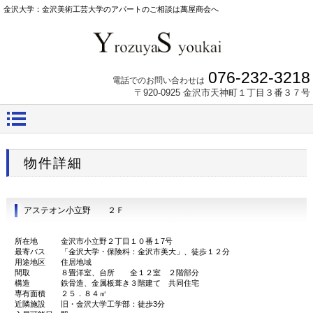
金沢大学：金沢美術工芸大学のアパートのご相談は萬屋商会へ
076-232-3218
電話でのお問い合わせは
〒920-0925 金沢市天神町１丁目３番３７号
物件詳細
アステオン小立野 ２Ｆ
所在地 金沢市小立野２丁目１０番１7号
最寄バス 「金沢大学・保険科：金沢市美大」、徒歩１２分
用途地区 住居地域
間取 ８畳洋室、台所 全１２室 ２階部分
構造 鉄骨造、金属板葺き３階建て 共同住宅
専有面積 ２５．８４㎡
近隣施設 旧・金沢大学工学部：徒歩3分