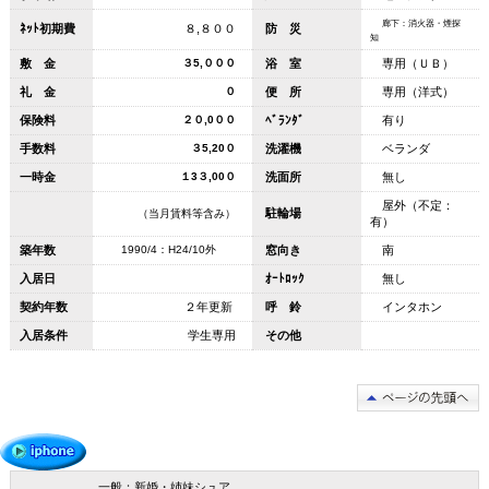
廊下：消火器・煙探
ﾈｯﾄ初期費
８,８００
防 災
知
敷 金
３5,０００
浴 室
専用（ＵＢ）
礼 金
０
便 所
専用（洋式）
保険料
２０,0００
ﾍﾞﾗﾝﾀﾞ
有り
手数料
３5,20０
洗濯機
ベランダ
一時金
１3３,00０
洗面所
無し
屋外（不定：
駐輪場
（当月賃料等含み）
有）
築年数
1990/4：H24/10外
窓向き
南
入居日
ｵｰﾄﾛｯｸ
無し
契約年数
２年更新
呼 鈴
インタホン
入居条件
学生専用
その他
一般：新婚・姉妹シュア