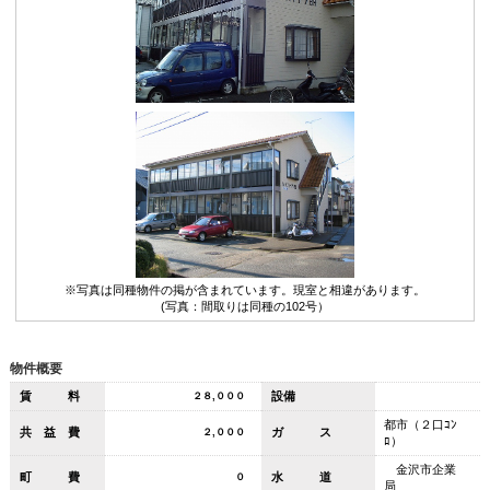
※写真は同種物件の掲が含まれています。現室と相違があります。
(写真：間取りは同種の102号）
物件概要
賃 料
設備
２８,０００
都市（２口ｺﾝ
共 益 費
ガ ス
２,０００
ﾛ）
金沢市企業
町 費
水 道
０
局