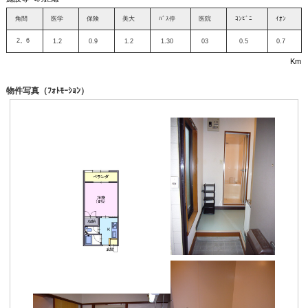
角間
医学
保険
美大
ﾊﾞｽ停
医院
ｺﾝﾋﾞﾆ
ｲｵﾝ
2。6
1.2
0.9
1.2
1.30
03
0.5
0.7
Km
物件写真（ﾌｫﾄﾓｰｼｮﾝ）